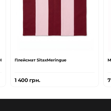
H
Плейсмат SitaxMeringue
М
1 400 грн.
7