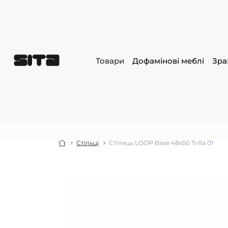
Товари
Дофамінові меблі
Зра
Стільці
Стілець LOOP Base 48x50 Trilla 01