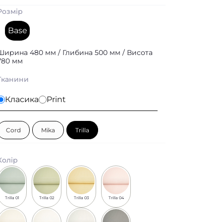
Розмір
Base
Ширина 480 мм / Глибина 500 мм / Висота
780 мм
Тканини
Класика
Print
Cord
Mika
Trilla
Колір
Trilla 01
Trilla 02
Trilla 03
Trilla 04