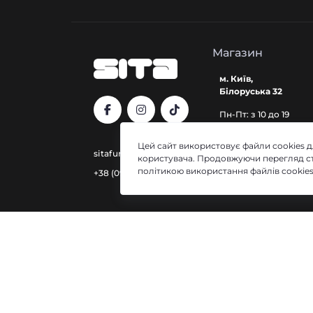
Магазин
м. Київ,
Білоруська 32
Пн-Пт: з 10 до 19
Cб-Нд: з 12 до 17
Цей сайт використовує файли cookies 
sitafurniture.ua@gmail.com
користувача. Продовжуючи перегляд ст
політикою використання файлів cookie
+38 (097) 620-15-60