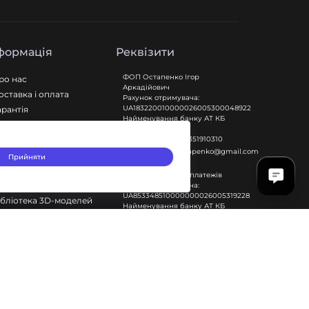
формація
Реквізити
ФОП Остапенко Ігор
ро нас
Аркадійович
оставка і оплата
Рахунок отримувача:
UA183220010000026005300048922
арантія
Найменування банку АТ КБ
ita оферта
"ПРИВАТБАНК"
олітика повернення
Код отримувача 3351910310
igorarkadievichostapenko@gmail.com
мови та положення
Прийняти
олітика
Для міжнародних платежів
онфіденційності
Рахунок отримувача:
UA853348510000000026005319228
ібліотека 3D-моделей
Найменування банку АТ КБ
лог
"ПУМБ"
иван у розстрочку