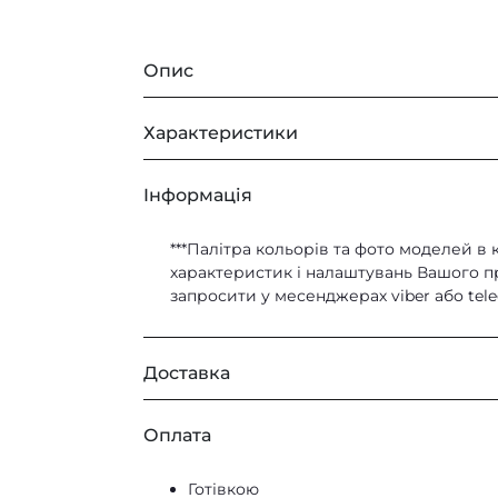
Опис
Характеристики
ХАРАКТЕРИСТИКИ:
РОЗМІР
Iнформація
Розміри крісла:
Розмір
***Палітра кольорів та фото моделей в 
Ширина 480 мм;
характеристик і налаштувань Вашого при
запросити у месенджерах viber або tel
Глибина 500 мм;
ТКАНИНИ
Висота 780 мм;
Тканини
Висота сидіння 480 мм.
Доставка
Кур’єром по Києву
Оплата
Самовивіз з нашого магазину
Матеріали:
Нова Пошта та Meest Пошта по всій У
Готівкою
Nova Post Europa