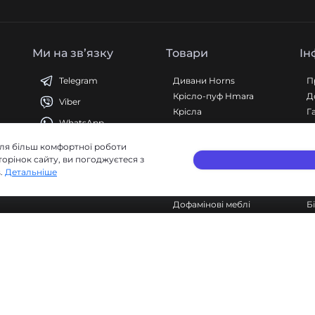
Ми на звʼязку
Товари
Ін
Telegram
Дивани Horns
П
Крісло-пуф Hmara
Д
Viber
Крісла
Г
WhatsApp
Кавові столики
S
Пуфи
П
для більш комфортної роботи
Аксесуари
У
орінок сайту, ви погоджуєтеся з
s.
Детальніше
Pet Collection
П
Дивани на замовлення
к
Дофамінові меблі
Б
Б
Д
Sita - Безкаркасні меблі © 2022-2026