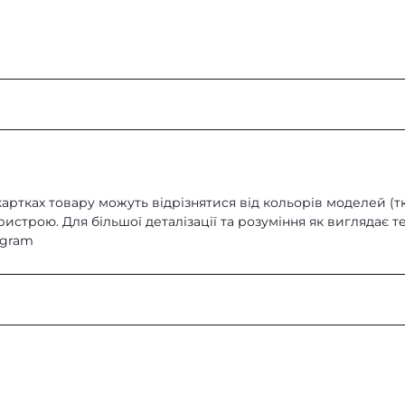
Ширина 480 мм / Глибина 5
картках товару можуть відрізнятися від кольорів моделей (т
строю. Для більшої деталізації та розуміння як виглядає те
egram
Trilla
країні