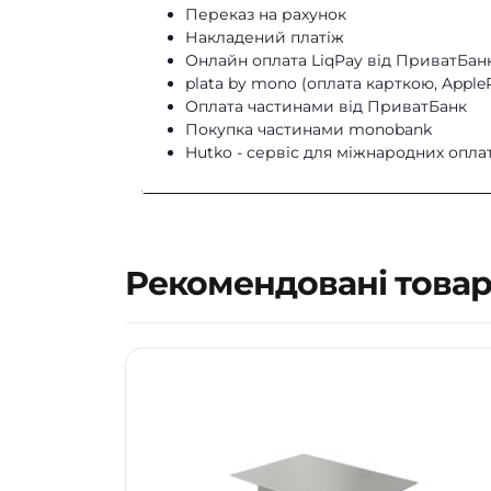
Каркас
— нержавіюча сталь
;
Переказ на рахунок
DHL
Накладений платіж
С
пинка та сидіння
— ППУ (порол
Онлайн оплата LiqPay від ПриватБанк
plata by mono (оплата карткою, Apple
Оплата частинами від ПриватБанк
Покупка частинами monobank
Hutko - cервіс для міжнародних оплат
Рекомендовані това