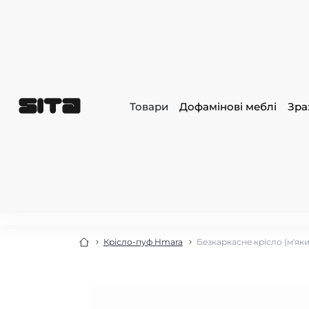
Товари
Дофамінові меблі
Зра
Крісло-пуф Hmara
Безкаркасне крісло (м'як