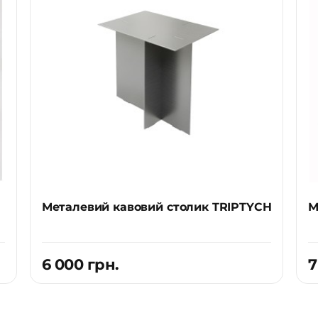
й структурі поєднала в собі водостримуючий та антикі
 від класичних таких матеріалів має waterblock ефект
бо вино на вечірці.
ісло) чудово себе почуває поряд з класичними диван
дизайні. Наші менеджери допоможуть обрати тканину 
 створювали гармонійну атмосферу.
Металевий кавовий столик TRIPTYCH
М
6 000 грн.
7
й);