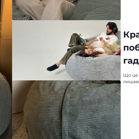
Кр
поб
гад
Що це з
лишают