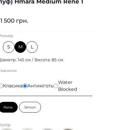
пуф) Hmara Medium Rene 1
11 500 грн.
Розмір
S
M
L
Діаметр: 145 см / Висота: 85 см
Тканини
Water
Класика
Антикіготь
Blocked
Rene
Simon
Колір