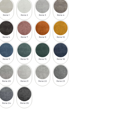
Rene 1
Rene 2
Rene 3
Rene 4
Rene 5
Rene 7
Rene 9
Rene 10
Rene 11
Rene 13
Rene 15
Rene 18
Rene 20
Rene 21
Rene 22
Rene 23
Rene 24
Rene 26