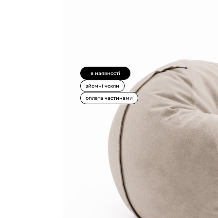
в наявності
зйомні чохли
оплата частинами