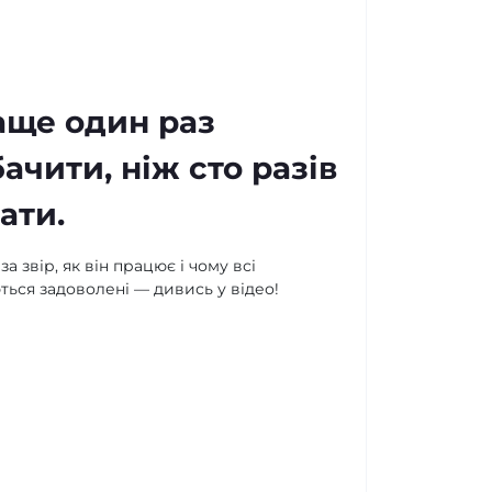
аще один раз
ачити, ніж сто разів
ати.
а звір, як він працює і чому всі
ься задоволені — дивись у відео!