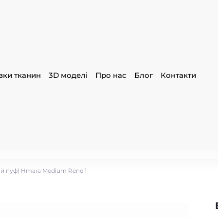
зки тканин
3D моделі
Про нас
Блог
Контакти
ий пуф) Hmara Medium Rene 1