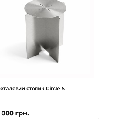
готь ефекти. Ідеальний баланс в
. Можна не хвилюватися, якщо
ами чи кріслами та створює єдину
та кольори, щоб всі елементи
еталевий столик Circle S
 000 грн.