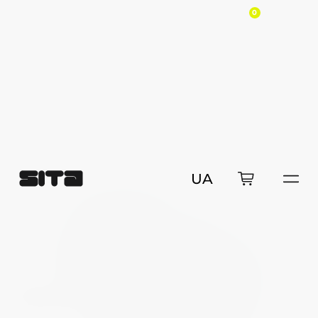
0
Крісло-пуф Hmara
Безкаркасне крісло (м'який пуф) Hmara M
в наявності
зйомні чохли