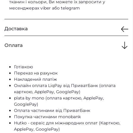
перше
завдяки змінним чохлам
—
тканин і кольори, Ви можете їх запросити у
безкаркасні крісла ідеально інтегруються в
Тканини
Paul
месенджерах viber або telegram
будь-який дизайн кімнати, адже ми маємо
багату гаму кольорів і різні тканини. Тому
Доставка
вони стануть доповненням в будь-якій
кімнаті.
По-друге
вони не важкі тому,
—
прикладаючи мінімально зусиль їх можна
Оплата
переносити на інше місце за потреби.
По-
Кур’єром по Києву
Самовивіз з нашого магазину
третє
завдяки своїй формі та це
—
Нова Пошта та Meest Пошта по всій Україні
безкаркасне крісло пуф можна
Готівкою
Nova Post Europa
використовувати як для однієї людини так і
Переказ на рахунок
DHL
для двох у вигляді двомісного безкаркасного
Накладений платіж
дивану.
Онлайн оплата LiqPay від ПриватБанк (оплата
карткою, ApplePay, GooglePay)
plata by mono (оплата карткою, ApplePay,
GooglePay)
М'який крісло-мішок пуф у
Оплата частинами від ПриватБанк
Покупка частинами monobank
вітальню. Популярність та
Hutko - cервіс для міжнародних оплат (Карткою,
ApplePay, GooglePay)
використання