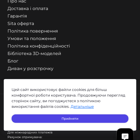
Про нас
Щільність складає 28 кг/м3;
Доставка і оплата
З часом не дає усадку.
Гарантія
Sita оферта
Політика повернення
Умови та положення
Політика конфіденційності
Бібліотека 3D-моделей
Блог
Диван у розстрочку
Реквізити
Цей сайт використовує файли cookies для більш
комфортної роботи користувача. Продовжуючи перегляд
сторінок сайту, ви погоджуєтеся з політикою
ФОП Остапенко Ігор Аркадійович
Рахунок отримувача: UA183220010000026005300048922
використання файлів cookies.
Детальніше
Найменування банку АТ КБ "ПРИВАТБАНК"
Код отримувача 3351910310
Прийняти
igorarkadievichostapenko@gmail.com
Для міжнародних платежів
Рахунок отримувача: