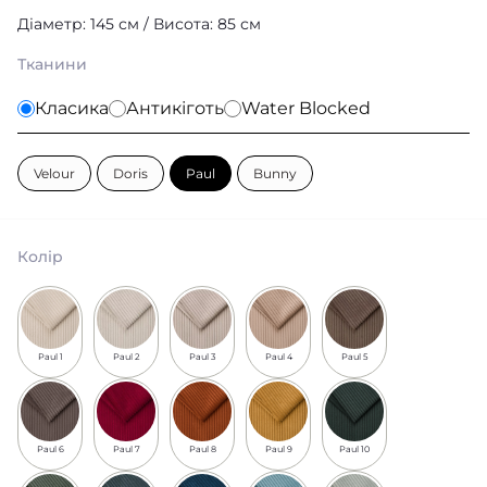
Діаметр: 145 см / Висота: 85 см
Тканини
Класика
Антикіготь
Water Blocked
Velour
Doris
Paul
Bunny
Колір
Paul 1
Paul 2
Paul 3
Paul 4
Paul 5
Paul 6
Paul 7
Paul 8
Paul 9
Paul 10