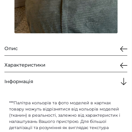
Опис
Безкаркасне крісло в
Характеристики
кімнату
Iнформація
РОЗМІР
Є багато причин, чому є сенс відмовитись від
класичних форматів меблів з жорстким
Розмір
Діаметр: 145 см /
***Палітра кольорів та фото моделей в картках
каркасом на користь м'яких пуфів.
Висота: 85 см
товару можуть відрізнятися від кольорів моделей
Універсальні безкаркасні крісла пуфи Hmara
(тканин) в реальності, залежно від характеристик і
від компанії Sita мають ряд переваг перед
налаштувань Вашого пристрою. Для більшої
ТКАНИНИ
іншими схожими крісло мішками. По-
деталізації та розуміння як виглядає текстура