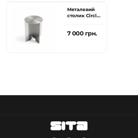
чохлів для безкаркасних
Металевий
крісел
столик Circle
S
Це безкаркасне крсіло для сидіння має
уніфікований розмір за діаметром в 145 см та
7 000 грн.
80 см за висотою. Наявність декількох різних
чохлів дозволить доволі швидко змінити вид
пуфа, оновити його при сильному
забрудненні чи фізично пошкодженому
покриттю. Що до самих матеріалів, то тут є
одразу чотири варіанти з різними
характеристиками:
- Комфортний за тактильними
відчуттями
Velour.
З
датний переносити
навантаження водою, їжею, контакт з
домашніми тваринами;
- Матеріал
Doris
, має унікальну текстуру у
вигляді невеликих сот, м'який і тактильно