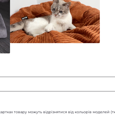
та собак
Діаметр: 80 см / Висота: 50
картках товару можуть відрізнятися від кольорів моделей (т