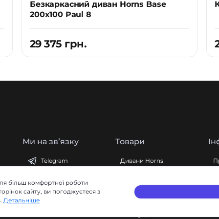
Безкаркасний диван Horns Base
К
200x100 Paul 8
29 375 грн.
Ми на звʼязку
Товари
Ін
Telegram
Дивани Horns
П
Крісло-пуф Hmara
Д
Viber
Крісла
Г
для більш комфортної роботи
WhatsApp
орінок сайту, ви погоджуєтеся з
Кавові столики
S
s.
Детальніше
Пуфи
П
Аксесуари
У