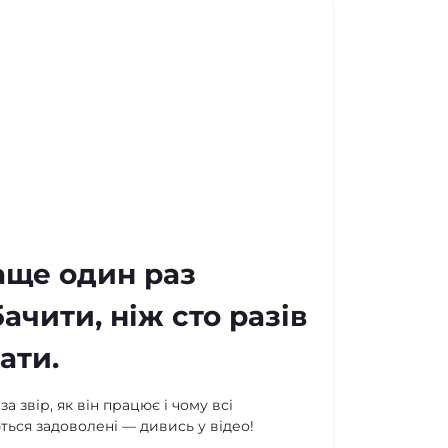
аще один раз
ачити, ніж сто разів
ати.
а звір, як він працює і чому всі
ься задоволені — дивись у відео!