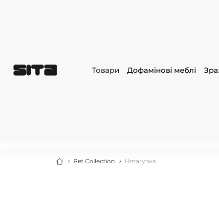
Товари
Дофамінові меблі
Зра
Pet Collection
Hmarynka