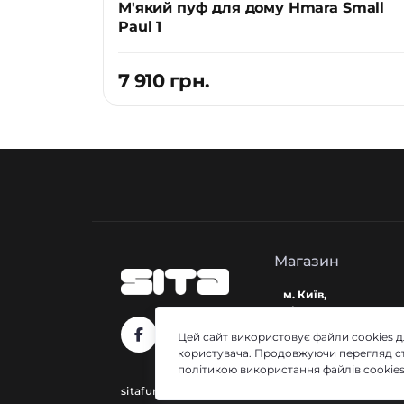
М'який пуф для дому Hmara Small
Paul 1
7 910 грн.
Магазин
м. Київ,
Білоруська 32
Цей сайт використовує файли cookies 
Пн-Пт: з 10 до 19
користувача. Продовжуючи перегляд ст
Cб-Нд: з 12 до 17
політикою використання файлів cookie
sitafurniture.ua@gmail.com