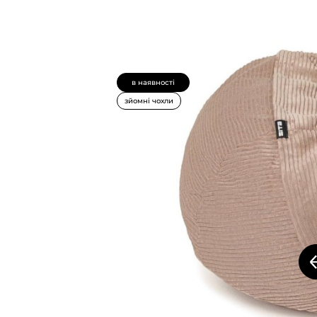
в наявності
зйомні чохли