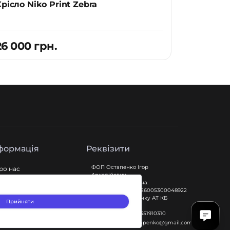
рісло Niko Print Zebra
26 000 грн.
формація
Реквізити
ФОП Остапенко Ігор
ро нас
Аркадійович
оставка і оплата
Рахунок отримувача:
UA183220010000026005300048922
арантія
Найменування банку АТ КБ
Прийняти
ita оферта
"ПРИВАТБАНК"
олітика повернення
Код отримувача 3351910310
igorarkadievichostapenko@gmail.com
мови та положення