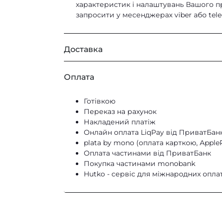
характеристик і налаштувань Вашого при
Висота 50 см
;
запросити у месенджерах viber або tel
ТКАНИНИ
Довжина 80 см;
Тканини
Доставка
ВНУТРІШНІЙ НАПОВНЮВАЧ:
Еко дроблений поролон EL класу
Кур’єром по Києву
Оплата
Самовивіз з нашого магазину
З часом не дає усадку.
Нова Пошта та Meest Пошта по всій У
Готівкою
Nova Post Europa
Переказ на рахунок
DHL
Накладений платіж
Онлайн оплата LiqPay від ПриватБанк
plata by mono (оплата карткою, Apple
Оплата частинами від ПриватБанк
Покупка частинами monobank
Hutko - cервіс для міжнародних оплат