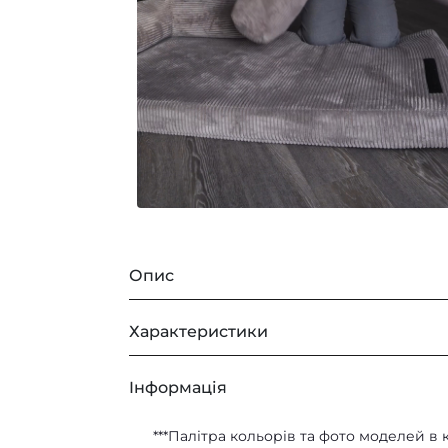
Опис
Hmarynka
—
для котів 
Характеристики
РОЗМІР
Iнформація
РОЗМІРИ МОДЕЛІ:
Розмір
***Палітра кольорів та фото моделей в 