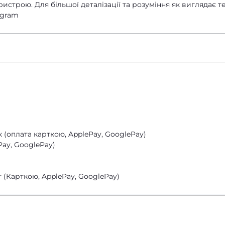
строю. Для більшої деталізації та розуміння як виглядає те
egram
Paul
;
країні
 (оплата карткою, ApplePay, GooglePay)
Pay, GooglePay)
 (Карткою, ApplePay, GooglePay)