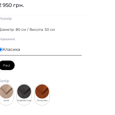
2 950 грн.
Розмір
Діаметр: 80 см / Висота: 50 см
Тканини
Класика
Paul
Колір
Sand
Graphite Gray
Terracotta