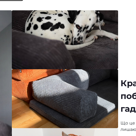
Кр
поб
гад
Що це з
лишают