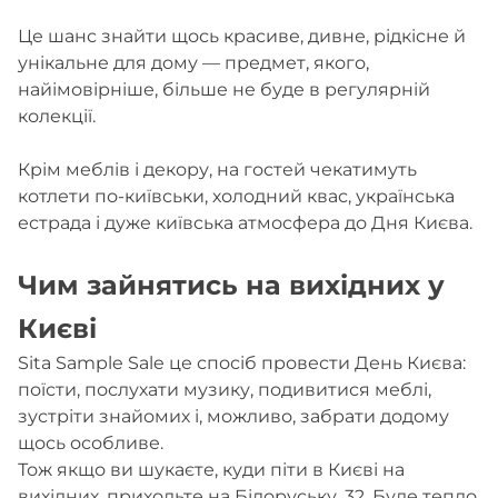
Це шанс знайти щось красиве, дивне, рідкісне й
унікальне для дому — предмет, якого,
найімовірніше, більше не буде в регулярній
колекції.
Крім меблів і декору, на гостей чекатимуть
котлети по-київськи, холодний квас, українська
естрада і дуже київська атмосфера до Дня Києва.
Чим зайнятись на вихідних у
Києві
Sita Sample Sale це спосіб провести День Києва:
поїсти, послухати музику, подивитися меблі,
зустріти знайомих і, можливо, забрати додому
щось особливе.
Тож якщо ви шукаєте, куди піти в Києві на
вихідних, приходьте на Білоруську, 32. Буде тепло,