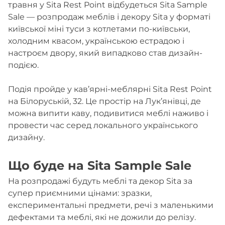
травня у Sita Rest Point відбудеться Sita Sample
Sale — розпродаж меблів і декору Sita у форматі
київської міні туси з котлетами по-київськи,
холодним квасом, українською естрадою і
настроєм двору, який випадково став дизайн-
подією.
Подія пройде у кав’ярні-меблярні Sita Rest Point
на Білоруській, 32. Це простір на Лук’янівці, де
можна випити каву, подивитися меблі наживо і
провести час серед локального українського
дизайну.
Що буде на Sita Sample Sale
На розпродажі будуть меблі та декор Sita за
супер приємними цінами: зразки,
експериментальні предмети, речі з маленькими
дефектами та меблі, які не дожили до релізу.