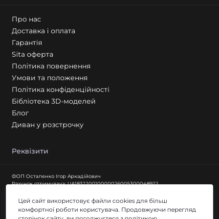
Про нас
Доставка і оплата
Гарантія
Sita оферта
Політика повернення
Умови та положення
Політика конфіденційності
Бібліотека 3D-моделей
Блог
Диван у розстрочку
Реквізити
ФОП Остапенко Ігор Аркадійович
Рахунок отримувача: UA183220010000026005300048922
Найменування банку АТ КБ "ПРИВАТБАНК"
Код отримувача 3351910310
Цей сайт використовує файли cookies для більш
igorarkadievichostapenko@gmail.com
комфортної роботи користувача. Продовжуючи перегляд
сторінок сайту, ви погоджуєтеся з політикою