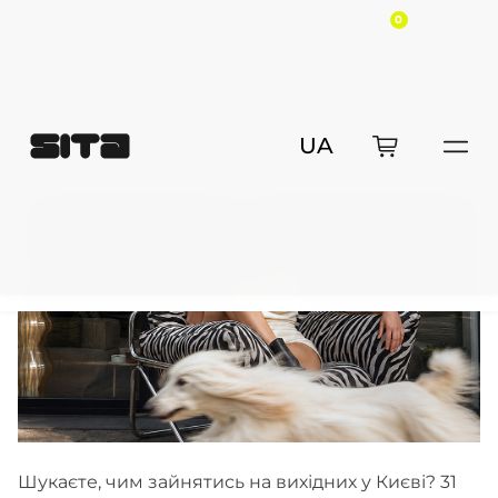
0
Blog
Новини компанії
Куди піти в Києві на вихідних: Sita
Куди піти в Києві на вихідних: Sita
робить Sample Sale по-київськи до
Дня Києва
Шукаєте, чим зайнятись на вихідних у Києві? 31