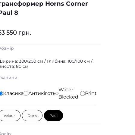
трансформер Horns Corner
Paul 8
53 550 грн.
Розмір
Ширина: 300/200 см / Глибина: 100/100 см /
Висота: 80 см
Тканини
Water
Класика
Антикіготь
Print
Blocked
Velour
Doris
Paul
Колір