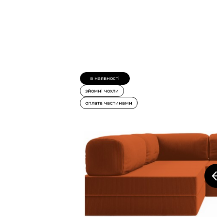
в наявності
зйомні чохли
оплата частинами