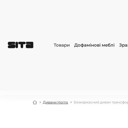
Товари
Дофамінові меблі
Зра
Дивани Horns
Безкаркасний диван трансфор