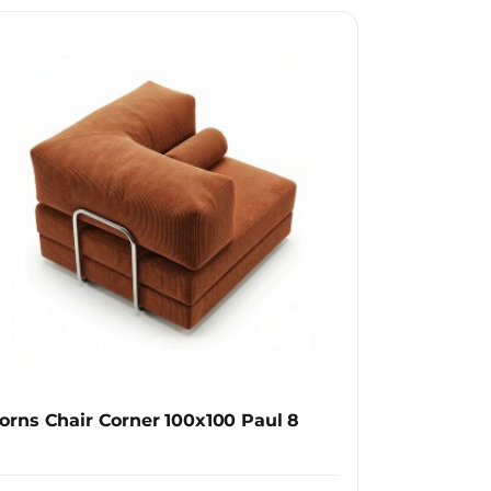
зуальний вигляд диванів та інших
 ефект. З часом не буде мати
 антикіготь та водостримуючий
то полюбляє класичні матеріали зі
дразу або замовити окремо та
ненні. Концепція змінних чохлів
 зустрічі все більше набирають
 диван трансформер
можна без
ми. Така модель завжди буде
orns Chair Corner 100x100 Paul 8