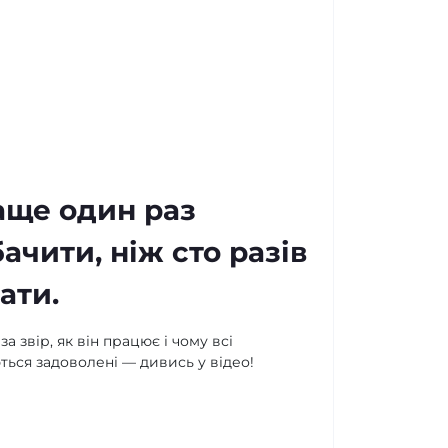
аще один раз
ачити, ніж сто разів
ати.
а звір, як він працює і чому всі
ься задоволені — дивись у відео!