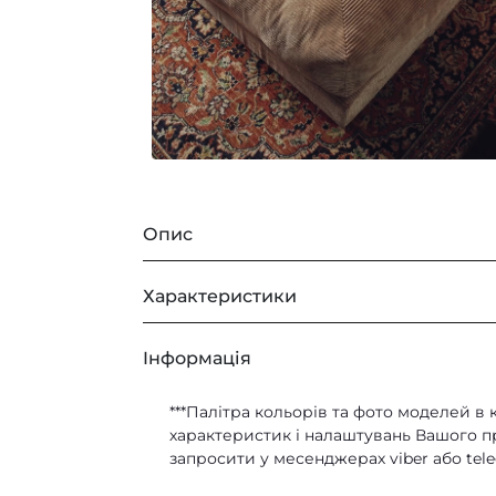
Опис
Безкаркасний див
Характеристики
Якщо габарити вашого житла вимуш
РОЗМІР
Iнформація
стане дійсно оптимальною покупк
одночасно місце для перегляду ТВ,
Розмір
***Палітра кольорів та фото моделей в 
Тако ж там можна зі зручністю ро
розмістити велику кількість людей.
характеристик і налаштувань Вашого при
запросити у месенджерах viber або tel
ТКАНИНИ