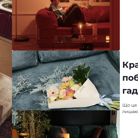
Кр
поб
гад
Що це з
лишают