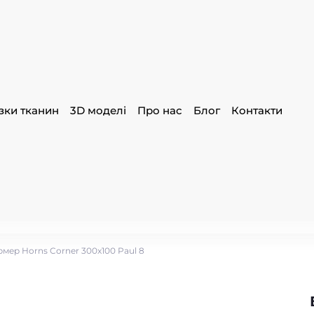
зки тканин
3D моделі
Про нас
Блог
Контакти
мер Horns Corner 300x100 Paul 8